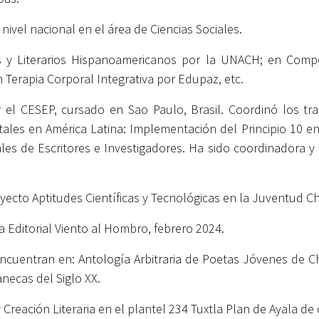
ivel nacional en el área de Ciencias Sociales.
s y Literarios Hispanoamericanos por la UNACH; en Compos
 Terapia Corporal Integrativa por Edupaz, etc.
r el CESEP, cursado en Sao Paulo, Brasil.
Coordinó los tra
ales en América Latina: Implementación del Principio 10 e
es de Escritores e Investigadores. Ha sido coordinadora y 
ecto Aptitudes Científicas y Tecnológicas en la Juventud C
a Editorial Viento al Hombro, febrero 2024.
encuentran en: Antología Arbitraria de Poetas Jóvenes de Ch
anecas del Siglo XX.
y Creación Literaria en el plantel 234 Tuxtla Plan de Ayala 