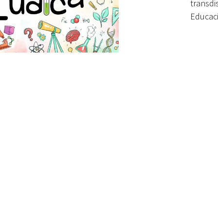
transd
Educaci