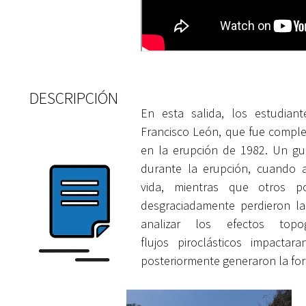
DESCRIPCIÓN
En esta salida, los estudian
Francisco León, que fue
complet
en la erupción de 1982. Un g
durante la erupción, cuando 
vida,
mientras que otros p
desgraciadamente perdieron l
analizar los efectos topo
flujos
piroclásticos impacta
posteriormente generaron la
fo